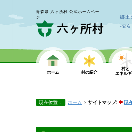
青森県 六ヶ所村 公式ホームペー
ジ
村と
ホーム
村の紹介
エネルギ
現在位置：
ホーム
サイトマップ:
現