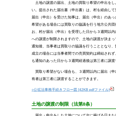
土地の譲渡の届出、土地の買取り希望の申出をし
い。提出された届出書（申出書）は、村を経由して
届出（申出）を受けた知事は、届出（申出）のあっ
希望がある場合には買取りの協議を行う地方公共団
お、村が届出（申出）を受理した日から３週間以内
への譲渡が制限されますので、土地の譲渡が決まっ
通知後、当事者は買取りの協議を行うこととなり、
成立の場合には当事者間での売買契約は締結されず
も通知のあった日から３週間経過後は第三者に譲渡
買取り希望がない場合も、３週間以内に届出（申
有者は第三者に譲渡することができます。
○公拡法事務手続きフロー図 [42KB pdfファイル]
土地の譲渡の制限（法第8条）
届出・申出をした土地について次に掲げる日また