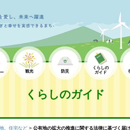
くらしの
観光
防災
ー
ガイド
くらしのガイド
地、住宅など
公有地の拡大の推進に関する法律に基づく届