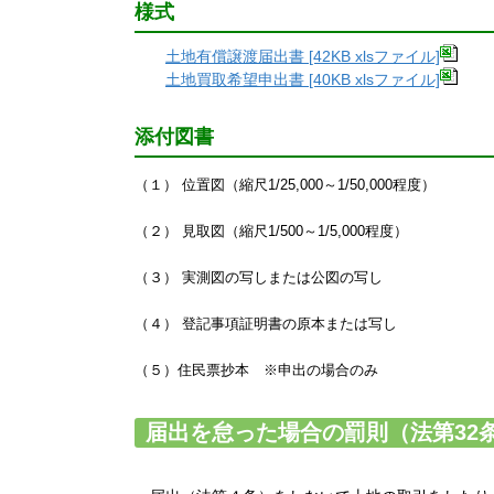
様式
土地有償譲渡届出書 [42KB xlsファイル]
土地買取希望申出書 [40KB xlsファイル]
添付図書
（１） 位置図（縮尺1/25,000～1/50,000程度）
（２） 見取図（縮尺1/500～1/5,000程度）
（３） 実測図の写しまたは公図の写し
（４） 登記事項証明書の原本または写し
（５）住民票抄本 ※申出の場合のみ
届出を怠った場合の罰則（法第32