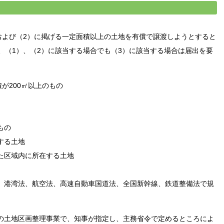
よび（2）に掲げる一定面積以上の土地を有償で譲渡しようとすると
、
（1）、
（2）に該当する場合でも
（3）に該当する場合は届出を要
が200㎡以上のもの
もの
する土地
た区域内に所在する土地
、港湾法、航空法、高速自動車国道法、全国新幹線、鉄道整備法で規
の土地区画整理事業で、知事が指定し、主務省令で定めるところによ