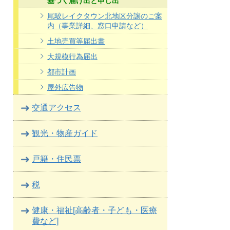
基づく届け出と申し出
尾駮レイクタウン北地区分譲のご案
内（事業詳細、窓口申請など）
土地売買等届出書
大規模行為届出
都市計画
屋外広告物
交通アクセス
観光・物産ガイド
戸籍・住民票
税
健康・福祉[高齢者・子ども・医療
費など]