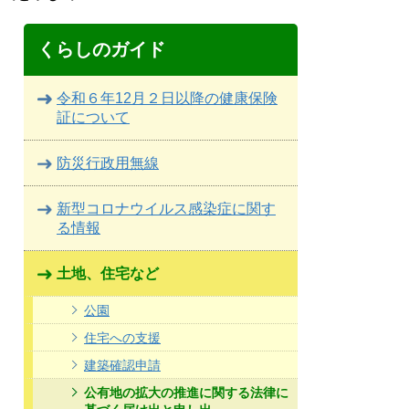
くらしのガイド
令和６年12月２日以降の健康保険
証について
防災行政用無線
新型コロナウイルス感染症に関す
る情報
土地、住宅など
公園
住宅への支援
建築確認申請
公有地の拡大の推進に関する法律に