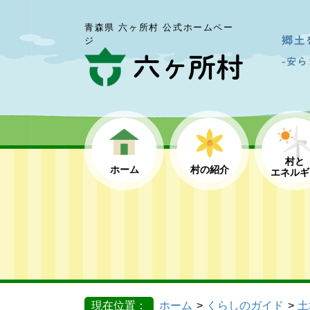
青森県 六ヶ所村 公式ホームペー
ジ
村と
ホーム
村の紹介
エネルギ
現在位置：
ホーム
くらしのガイド
土