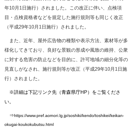
年10月1日施行）されました。この改正に伴い、点検項
目・点検資格者などを規定した施行規則等も同じく改正
（平成29年10月1日施行）されました。
また、近年、屋外広告物の種類や表示方法、素材等が多
様化してきており、良好な景観の形成や風致の維持、公衆
に対する危害の防止などを目的に、許可地域の細分化等の
見直しがなされ、施行規則等が改正（平成29年10月1日施
行）されました。
※詳細は下記リンク先（青森県庁HP）をご覧くださ
い。
⇒
https://www.pref.aomori.lg.jp/soshiki/kendo/toshikei/keikan-
okugai-koukokubutsu.html