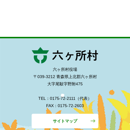
六ヶ所村役場
〒039-3212 青森県上北郡六ヶ所村
大字尾駮字野附475
TEL：0175-72-2111（代表）
FAX：0175-72-2603
サイトマップ