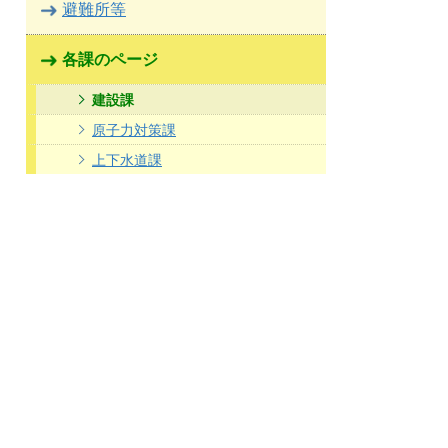
避難所等
各課のページ
建設課
原子力対策課
上下水道課