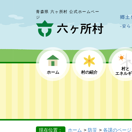
青森県 六ヶ所村 公式ホームペー
ジ
村と
ホーム
村の紹介
エネルギ
現在位置：
ホーム
防災
各課のページ