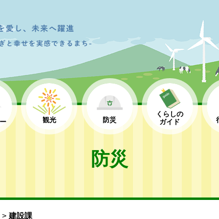
くらしの
観光
防災
ー
ガイド
防災
建設課