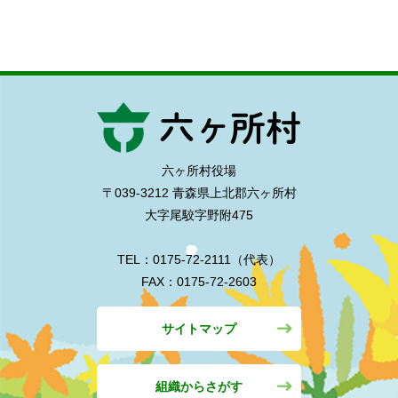
六ヶ所村役場
〒039-3212 青森県上北郡六ヶ所村
大字尾駮字野附475
TEL：0175-72-2111（代表）
FAX：0175-72-2603
サイトマップ
組織からさがす