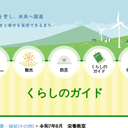
くらしの
観光
防災
ー
ガイド
くらしのガイド
康・福祉[その他]
令和7年8月 栄養教室