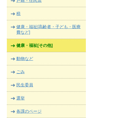
戸籍・住民票
税
健康・福祉[高齢者・子ども・医療
費など]
健康・福祉[その他]
動物など
ごみ
民生委員
選挙
各課のページ