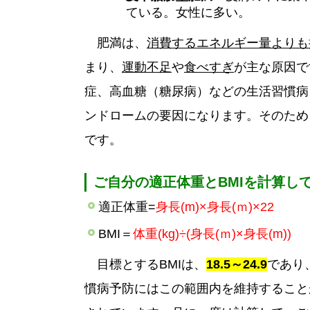
ている。女性に多い。
肥満は、
消費するエネルギー量よりも
まり、
運動不足
や
食べすぎ
が主な原因で
症、高血糖（糖尿病）などの生活習慣病
ンドロームの要因になります。そのため
です。
ご自分の適正体重とBMIを計算し
​適正体重=
身長(m)×身長(ｍ)×22
BMI＝
体重(kg)÷(身長(ｍ)×身長(m))
目標とするBMIは、
18.5～24.9
であり
慣病予防にはこの範囲内を維持することが