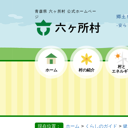
青森県 六ヶ所村 公式ホームペー
ジ
村と
ホーム
村の紹介
エネルギ
現在位置：
ホーム
くらしのガイド
健