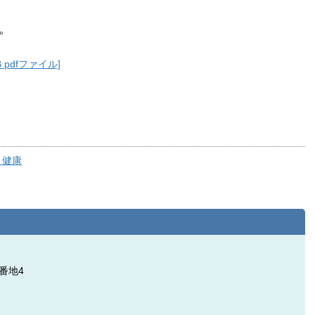
。
 pdfファイル]
・健康
番地4