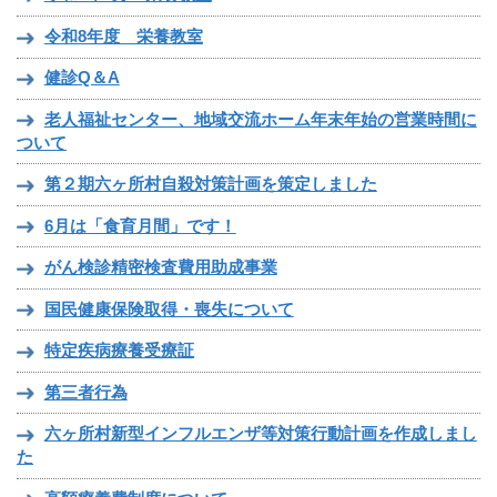
令和8年度 栄養教室
健診Q＆A
老人福祉センター、地域交流ホーム年末年始の営業時間に
ついて
第２期六ヶ所村自殺対策計画を策定しました
6月は「食育月間」です！
がん検診精密検査費用助成事業
国民健康保険取得・喪失について
特定疾病療養受療証
第三者行為
六ヶ所村新型インフルエンザ等対策行動計画を作成しまし
た