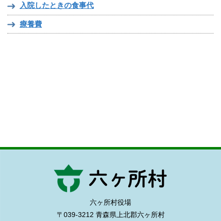
入院したときの食事代
療養費
六ヶ所村役場
〒039-3212 青森県上北郡六ヶ所村