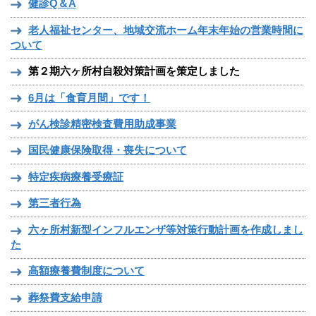
健診Q＆A
老人福祉センター、地域交流ホーム年末年始の営業時間に
ついて
第２期六ヶ所村自殺対策計画を策定しました
6月は「食育月間」です！
がん検診精密検査費用助成事業
国民健康保険取得・喪失について
特定疾病療養受療証
第三者行為
六ヶ所村新型インフルエンザ等対策行動計画を作成しまし
た
高額療養費制度について
葬祭費支給申請