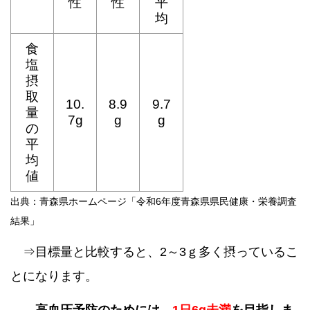
性
性
平
均
食
塩
摂
取
10.
8.9
9.7
量
7g
g
g
の
平
均
値
出典：青森県ホームページ「令和6年度青森県県民健康・栄養調査
結果」
⇒目標量と比較すると、2～3ｇ多く摂っているこ
とになります。