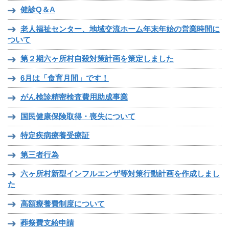
健診Q＆A
老人福祉センター、地域交流ホーム年末年始の営業時間に
ついて
第２期六ヶ所村自殺対策計画を策定しました
6月は「食育月間」です！
がん検診精密検査費用助成事業
国民健康保険取得・喪失について
特定疾病療養受療証
第三者行為
六ヶ所村新型インフルエンザ等対策行動計画を作成しまし
た
高額療養費制度について
葬祭費支給申請