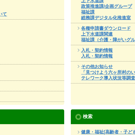
上下水道課
政策推進課/企画グループ
福祉課
いて
総務課デジタル化推進室
各種申請書ダウンロード
上下水道課関連
福祉課（介護・障がいグ
入札・契約情報
入札・契約情報
その他お知らせ
「見つけよう六ヶ所村の
テレワーク導入状況等調
検索
健康・福祉[高齢者・子ど