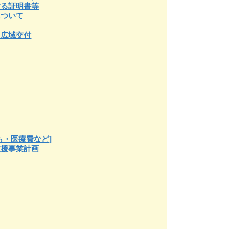
する証明書等
について
し広域交付
も・医療費など]
支援事業計画