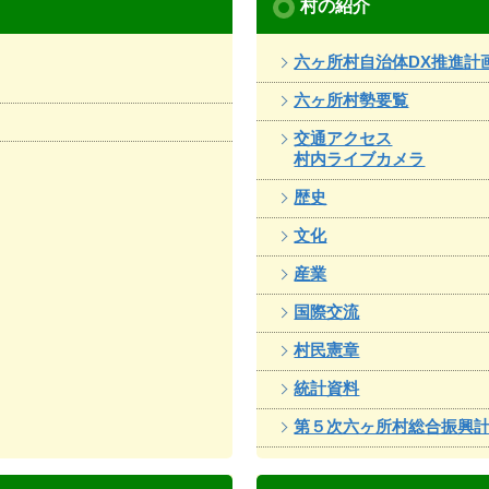
村の紹介
六ヶ所村自治体DX推進計
六ヶ所村勢要覧
交通アクセス
村内ライブカメラ
歴史
文化
産業
国際交流
村民憲章
統計資料
第５次六ヶ所村総合振興