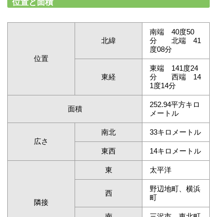
位置と面積
南端 40度50
北緯
分 北端 41
度08分
位置
東端 141度24
東経
分 西端 14
1度14分
252.94平方キロ
面積
メートル
南北
33キロメートル
広さ
東西
14キロメートル
東
太平洋
野辺地町、横浜
西
町
隣接
南
三沢市、東北町