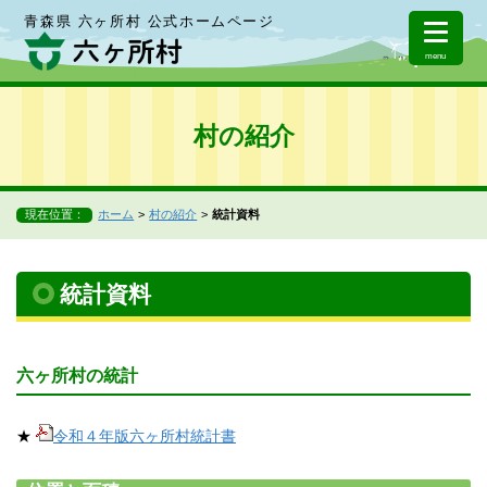
青森県 六ヶ所村 公式ホームページ
menu
村の紹介
現在位置：
ホーム
村の紹介
統計資料
統計資料
六ヶ所村の統計
★
令和４年版六ヶ所村統計書