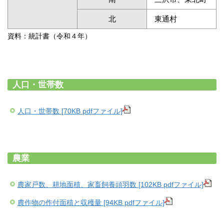
北
東通村
資料：統計書（令和４年）
人口・世帯数
人口・世帯数 [70KB pdfファイル]
農業
農家戸数、耕地面積、家畜飼養頭羽数 [102KB pdfファイル]
農作物の作付面積と収穫量 [94KB pdfファイル]