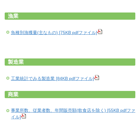
漁業
魚種別漁獲量(主なもの) [75KB pdfファイル]
製造業
工業統計でみる製造業 [84KB pdfファイル]
商業
事業所数、従業者数、年間販売額(飲食店を除く) [55KB pdfファ
イル]