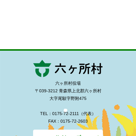
六ヶ所村役場
〒039-3212 青森県上北郡六ヶ所村
大字尾駮字野附475
TEL：0175-72-2111（代表）
FAX：0175-72-2603