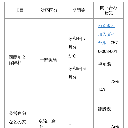
問い合わ
項目
対応区分
期間等
せ先
ねんきん
加入ダイ
令和4年7
ヤル
057
月分
0-003-004
から
国民年金
一部免除
保険料
福祉課
令和5年6
月分
72-8
140
建設課
公営住宅
免除、猶
などの家
－
72-8
予