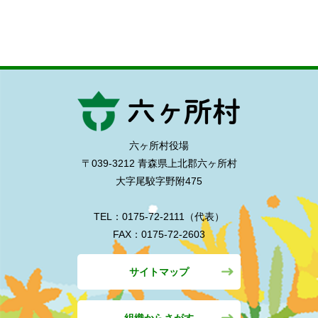
六ヶ所村役場
〒039-3212 青森県上北郡六ヶ所村
大字尾駮字野附475
TEL：0175-72-2111（代表）
FAX：0175-72-2603
サイトマップ
組織からさがす