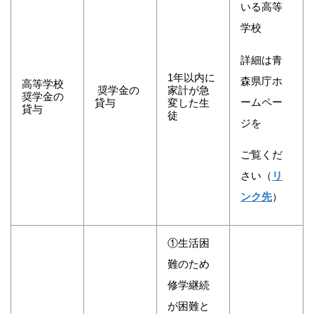
いる高等
学校
詳細は青
1年以内に
森県庁ホ
高等学校
奨学金の
家計が急
奨学金の
ームペー
貸与
変した生
貸与
徒
ジを
ご覧くだ
さい（
リ
ンク先
）
①生活困
難のため
修学継続
が困難と