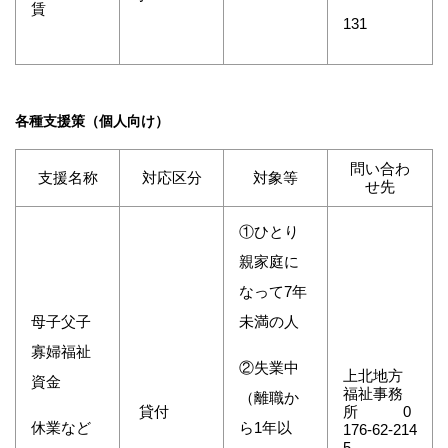
賃
131
各種支援策（個人向け）
問い合わ
支援名称
対応区分
対象等
せ先
①ひとり
親家庭に
なって7年
母子父子
未満の人
寡婦福祉
②失業中
上北地方
資金
福祉事務
（離職か
貸付
所 0
休業など
ら1年以
176-62-214
5