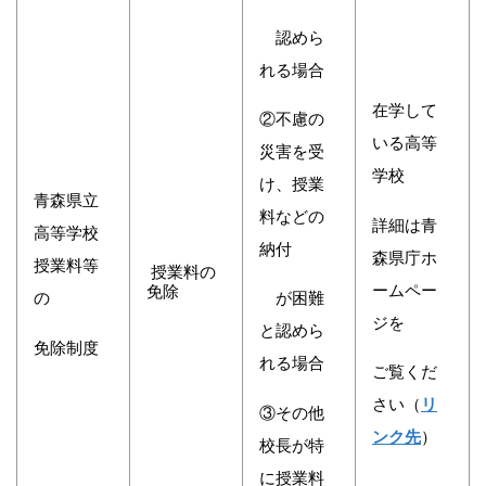
認めら
れる場合
在学して
②不慮の
いる高等
災害を受
学校
け、授業
青森県立
料などの
詳細は青
高等学校
納付
森県庁ホ
授業料等
授業料の
ームペー
免除
の
が困難
ジを
と認めら
免除制度
れる場合
ご覧くだ
さい（
リ
③その他
ンク先
）
校長が特
に授業料