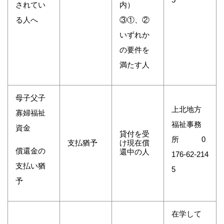
されてい
内）
る人へ
③①、②
いずれか
の要件を
満たす人
母子父子
上北地方
寡婦福祉
福祉事務
資金
貸付を受
所 0
支払猶予
け現在償
償還金の
還中の人
176-62-214
支払い猶
5
予
在学して