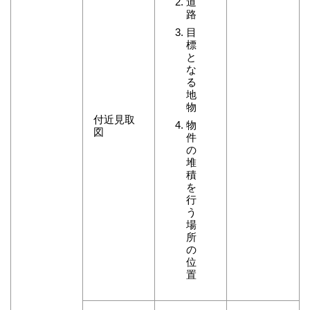
道
路
目
標
と
な
る
地
物
付近見取
物
図
件
の
堆
積
を
行
う
場
所
の
位
置