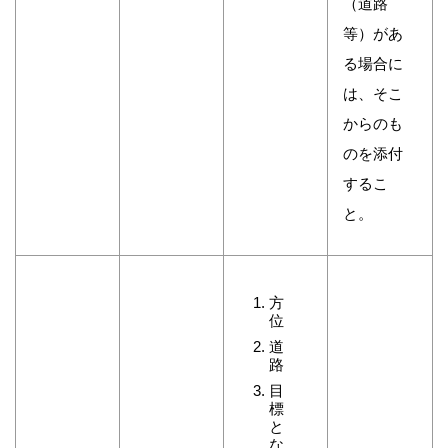
（道路
等）があ
る場合に
は、そこ
からのも
のを添付
するこ
と。
方
位
道
路
目
標
と
な