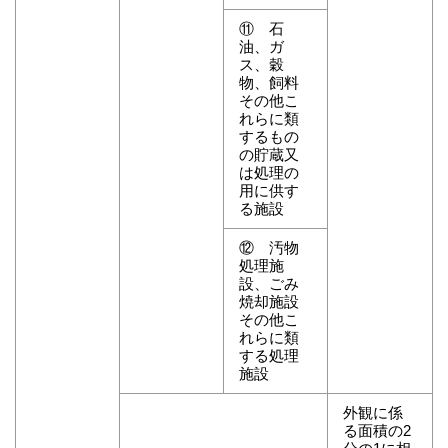
⑪ 石
油、ガ
ス、穀
物、飼料
その他こ
れらに類
するもの
の貯蔵又
は処理の
用に供す
る施設
⑫ 汚物
処理施
設、ごみ
焼却施設
その他こ
れらに類
する処理
施設
外観に係
る面積の2