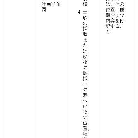
計画平面
模
は、その
図
位置、種
土
類および
砂
内容を付
の
記するこ
採
と。
取
ま
た
は
鉱
物
の
掘
採
中
の
遮
へ
い
物
の
位
置、
種