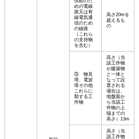
供給のた
めの電線
路又は有
高さ20mを
線電気通
超えるも
信のため
の
の線路
（これら
の支持物
を含む）
高さ（当
該工作物
が建築物
⑤ 物見
と一体と
塔、電波
なって設
塔その他
置される
これらに
場合は、
類する工
地盤面か
作物
ら当該工
作物の上
端までの
高さ）13m
高さ（当
該工作物