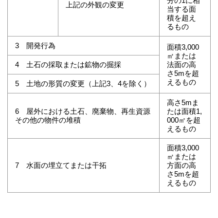
分の1に相
上記の外観の変更
当する面
積を超え
るもの
3 開発行為
面積3,000
㎡または
4 土石の採取または鉱物の掘採
法面の高
さ5mを超
えるもの
5 土地の形質の変更（上記3、4を除く）
高さ5mま
6 屋外における土石、廃棄物、再生資源
たは面積1,
その他の物件の堆積
000㎡を超
えるもの
面積3,000
㎡または
7 水面の埋立てまたは干拓
方面の高
さ5mを超
えるもの