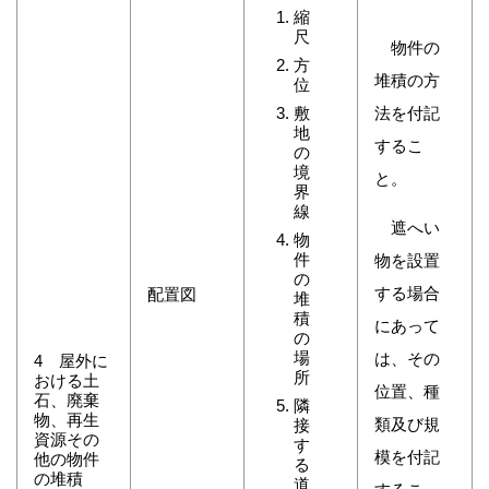
縮
尺
物件の
方
堆積の方
位
敷
法を付記
地
するこ
の
境
と。
界
線
遮へい
物
件
物を設置
の
する場合
配置図
堆
積
にあって
の
場
は、その
4 屋外に
所
おける土
位置、種
石、廃棄
隣
物、再生
類及び規
接
資源その
す
模を付記
他の物件
る
の堆積
道