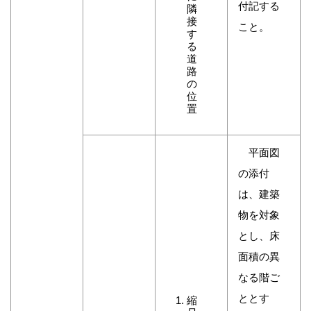
付記する
隣
接
こと。
す
る
道
路
の
位
置
平面図
の添付
は、建築
物を対象
とし、床
面積の異
なる階ご
ととす
縮