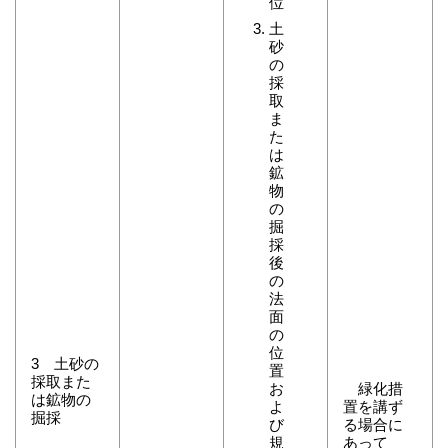
位
土
砂
の
採
取
ま
た
は
鉱
物
の
掘
採
後
の
法
面
の
位
3 土砂の
置
採取また
お
緑化措
は鉱物の
よ
置を講ず
掘採
び
る場合に
規
あって