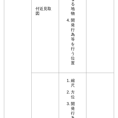
る
付近見取
地
図
物
開
発
行
為
等
を
行
う
位
置
縮
尺
方
位
開
発
行
為