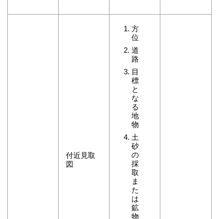
方
位
道
路
目
標
と
な
る
地
物
土
砂
の
付近見取
採
図
取
ま
た
は
鉱
物