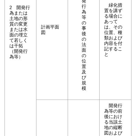
発
緑化措
行
2 開発行
置を講ず
為
為または
る場合に
等
土地の形
あって
の
質の変更
計画平面
は、その
事
または水
図
位置、種
後
面の埋立
類および
の
て若しく
内容を付
法
は干拓
記するこ
面
（開発行
と
の
為等）
位
置
及
び
規
模
開発行
為等の前
後におけ
る当該土
地の縦断
図および