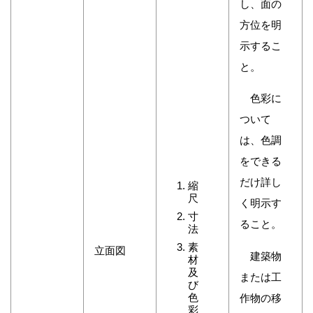
し、面の
方位を明
示するこ
と。
色彩に
ついて
は、色調
をできる
だけ詳し
縮
尺
く明示す
寸
ること。
法
素
立面図
建築物
材
及
または工
び
色
作物の移
彩