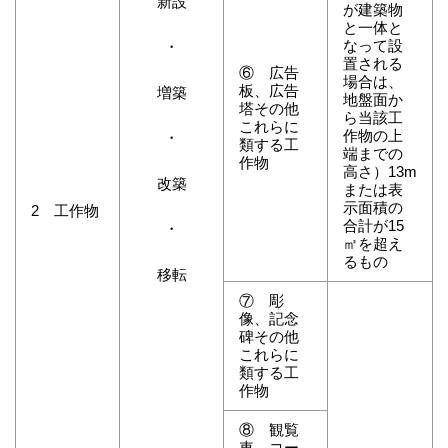
新設
が建築物
と一体と
なって設
・
置される
⑥ 広告
場合は、
板、広告
増築
地盤面か
塔その他
ら当該工
これらに
作物の上
・
類する工
端までの
作物
高さ）13m
改築
または表
示面積の
2 工作物
合計が15
・
㎡を超え
るもの
移転
⑦ 彫
像、記念
碑その他
これらに
類する工
作物
⑧ 観覧
車、コー