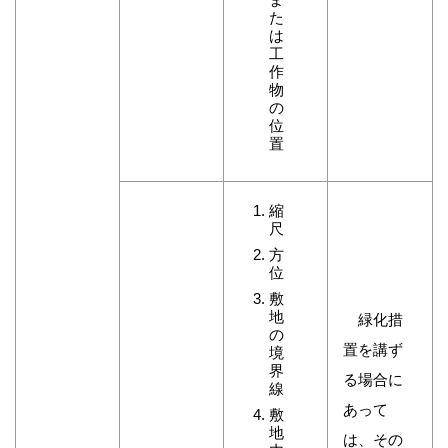
た
は
工
作
物
の
位
置
縮
尺
方
位
敷
地
緑化措
の
置を講ず
境
界
る場合に
線
あって
敷
地
は、その