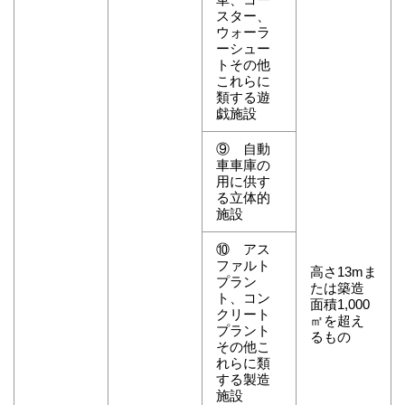
スター、
ウォーラ
ーシュー
トその他
これらに
類する遊
戯施設
⑨ 自動
車車庫の
用に供す
る立体的
施設
⑩ アス
ファルト
高さ13mま
プラン
たは築造
ト、コン
面積1,000
クリート
㎡を超え
プラント
るもの
その他こ
れらに類
する製造
施設