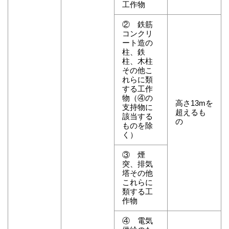
工作物
② 鉄筋
コンクリ
ート造の
柱、鉄
柱、木柱
その他こ
れらに類
する工作
物（④の
高さ13mを
支持物に
超えるも
該当する
の
ものを除
く）
③ 煙
突、排気
塔その他
これらに
類する工
作物
④ 電気