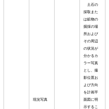
土石の
採取また
は鉱物の
掘採の場
所および
その周辺
の状況が
分かるカ
ラー写真
とし、撮
影位置お
よび方向
を計画平
現況写真
面図に明
示するこ