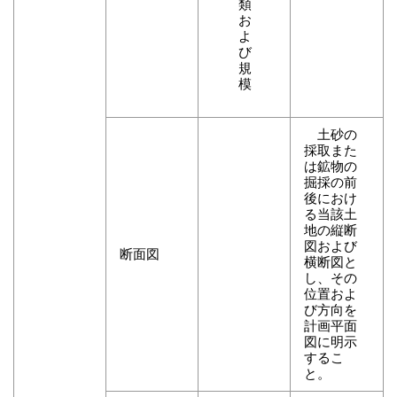
類
お
よ
び
規
模
土砂の
採取また
は鉱物の
掘採の前
後におけ
る当該土
地の縦断
図および
断面図
横断図と
し、その
位置およ
び方向を
計画平面
図に明示
するこ
と。