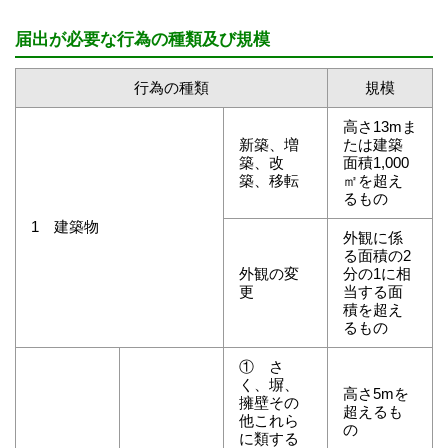
届出が必要な行為の種類及び規模
行為の種類
規模
高さ13mま
新築、増
たは建築
築、改
面積1,000
築、移転
㎡を超え
るもの
1 建築物
外観に係
る面積の2
外観の変
分の1に相
更
当する面
積を超え
るもの
① さ
く、塀、
高さ5mを
擁壁その
超えるも
他これら
の
に類する