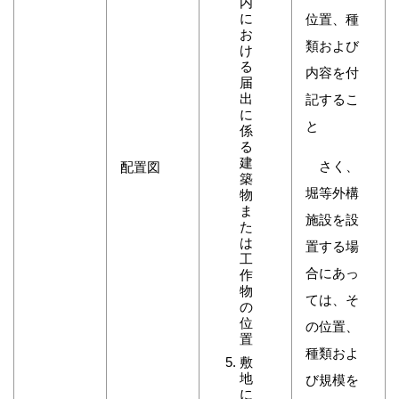
内
に
位置、種
お
類および
け
る
内容を付
届
出
記するこ
に
と
係
る
建
さく、
配置図
築
堀等外構
物
ま
施設を設
た
は
置する場
工
合にあっ
作
物
ては、そ
の
位
の位置、
置
種類およ
敷
地
び規模を
に