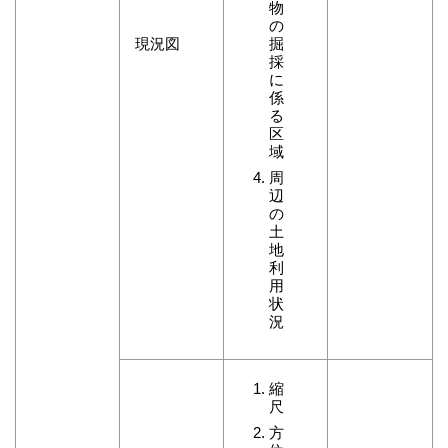
物
の
現況図
掘
採
に
係
る
区
域
周
辺
の
土
地
利
用
状
況
縮
尺
方