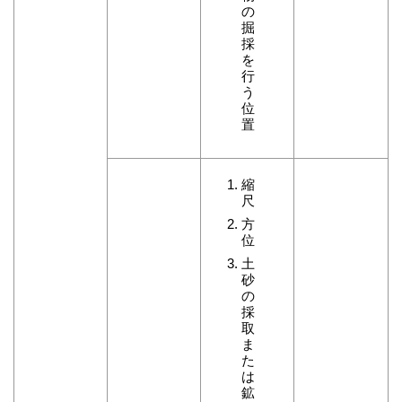
の
掘
採
を
行
う
位
置
縮
尺
方
位
土
砂
の
採
取
ま
た
は
鉱