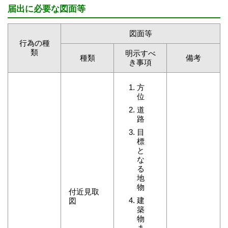
届出に必要な図面等
図面等
行為の種
類
明示すべ
種類
備考
き事項
方
位
道
路
目
標
と
な
る
地
物
付近見取
建
図
築
物
ま