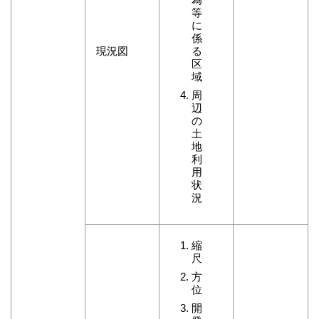
等
に
係
現況図
る
区
域
周
辺
の
土
地
利
用
状
況
縮
尺
方
位
開