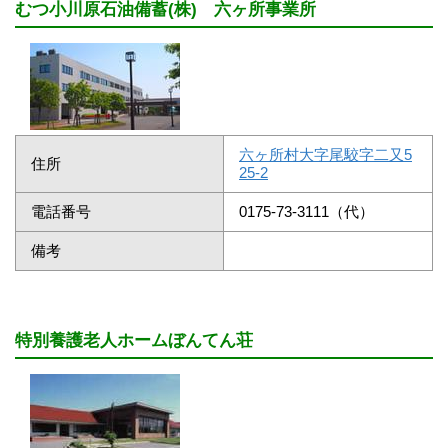
むつ小川原石油備蓄(株) 六ヶ所事業所
六ヶ所村大字尾駮字二又5
住所
25-2
電話番号
0175-73-3111（代）
備考
特別養護老人ホームぼんてん荘