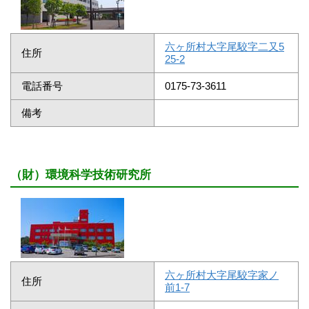
六ヶ所村大字尾駮字二又5
住所
25-2
電話番号
0175-73-3611
備考
（財）環境科学技術研究所
六ヶ所村大字尾駮字家ノ
住所
前1-7