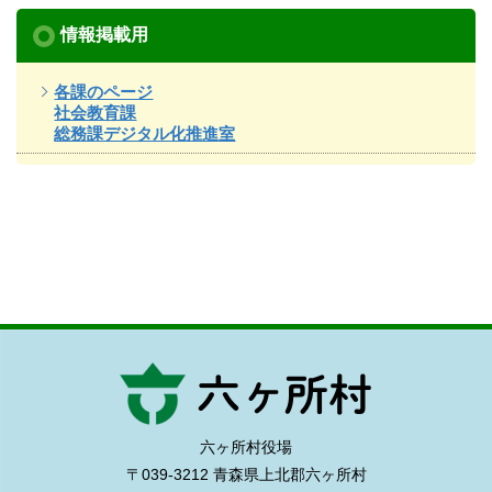
情報掲載用
各課のページ
社会教育課
総務課デジタル化推進室
六ヶ所村役場
〒039-3212 青森県上北郡六ヶ所村