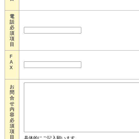
電
話
必
須
項
目
F
A
X
お
問
合
せ
内
容
必
須
項
目
具体的にご記入願います。