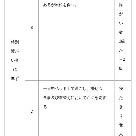
ある
が座位を保つ。
障
が
い
Ｂ
者
1級
特別
か
障が
ら2
い者
級
に
準ず
一日中ベッド上で過ごし、排せつ、
寝
食事及び着替えにおいて介助を要す
た
る。
き
Ｃ
り
老
人