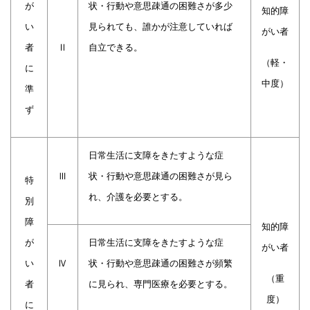
が
状・行動や意思疎通の困難さが多少
知的
障
い
見られても、誰か
が注意していれば
がい者
者
Ⅱ
自立できる。
（軽・
に
中度）
準
ず
日常生活に支障をきたすような症
Ⅲ
状・行動や意思疎通の困難さが見ら
特
れ、介護を必要
とする。
別
障
知的
障
が
日常生活に支障をきたすような症
がい者
い
Ⅳ
状・行動や意思疎通の困難さが頻繁
（重
者
に見られ、専門医
療を必要とする。
度）
に