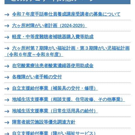
令和７年度手話奉仕員養成講座受講者の募集について
六ヶ所村障がい者計画（2024-2029）
軽度・中等度難聴者補聴器購入費等助成
六ヶ所村第７期障がい福祉計画・第３期障がい児福祉計画
（令和６年度～令和８年度）
在宅酸素療法患者酸素濃縮器使用助成金
各種障がい者手帳の交付
自立支援給付事業（補装具の交付・修理）
地域生活支援事業（相談支援、住宅改修、その他事業）
地域生活支援事業（日常生活用具の給付）
障害者就労施設等優先調達方針
自立支援給付事業（障がい福祉サービス）