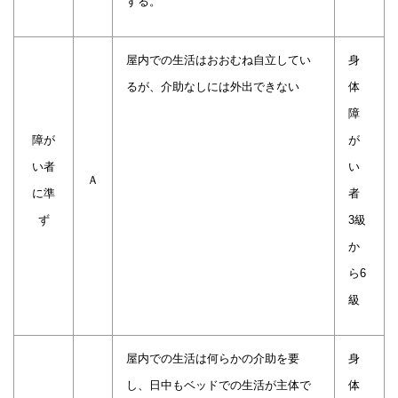
する。
屋内での生活はおおむね自立してい
身
るが、介助なしには外出できない
体
障
障が
が
い者
い
Ａ
に準
者
ず
3級
か
ら6
級
屋内での生活は何らかの介助を要
身
し、日中もベッドでの生活が主体で
体