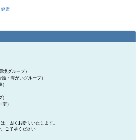
・健康
祉・環境グループ）
（介護・障がいグループ）
室）
）
プ）
ー室）
ては、固くお断りいたします。
で、ご了承ください