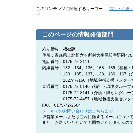
このコンテンツに関連するキーワー
福祉・介護
ド
このページの情報発信部門
六ヶ所村 福祉課
住所：青森県上北郡六ヶ所村大字尾駮字野附475
電話番号：0175-72-2111
内線番号：132、134、136、168、169（福
：133、135、137、138、139、167
：162から166（地域包括支援センター
直通番号：0175-72-8140
（福祉・環境グループ
0175-72-8141
（介護・障がいグルー
0175-72-4457
（地域包括支援センタ
FAX：0175-72-2604
メールでのお問い合わせはこちらまで
※営業メールまたはこれに類するメールについ
また、お送りいただいても回答いたしませんの