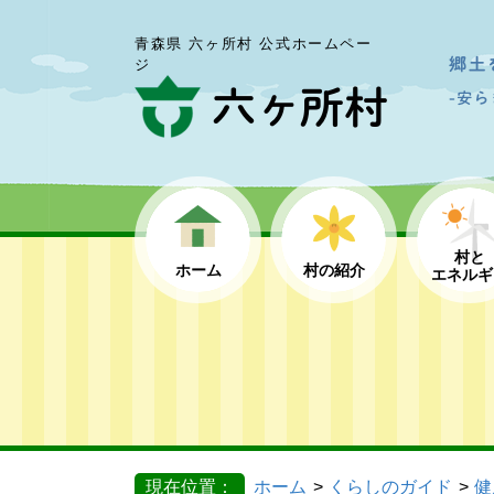
青森県 六ヶ所村 公式ホームペー
ジ
村と
ホーム
村の紹介
エネルギ
現在位置：
ホーム
くらしのガイド
健