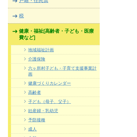
戸籍・住民票
税
健康・福祉[高齢者・子ども・医療
費など]
地域福祉計画
介護保険
六ヶ所村子ども・子育て支援事業計
画
健康づくりカレンダー
高齢者
子ども（母子、父子）
妊産婦・乳幼児
予防接種
成人