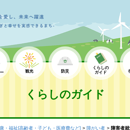
くらしの
観光
防災
ー
ガイド
くらしのガイド
康・福祉[高齢者・子ども・医療費など]
障がい者
障害者就