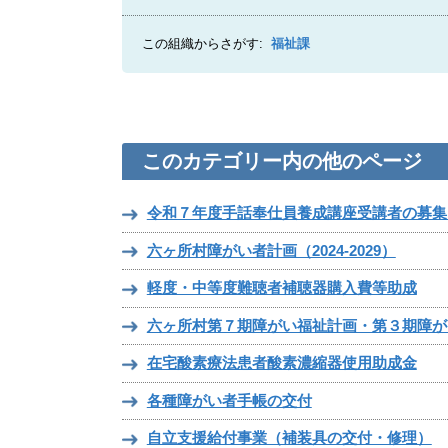
この組織からさがす:
福祉課
このカテゴリー内の他のページ
令和７年度手話奉仕員養成講座受講者の募集
六ヶ所村障がい者計画（2024-2029）
軽度・中等度難聴者補聴器購入費等助成
六ヶ所村第７期障がい福祉計画・第３期障が
在宅酸素療法患者酸素濃縮器使用助成金
各種障がい者手帳の交付
自立支援給付事業（補装具の交付・修理）