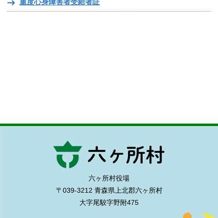
重度心身障害者受給者証
六ヶ所村役場
〒039-3212 青森県上北郡六ヶ所村
大字尾駮字野附475