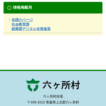
情報掲載用
各課のページ
社会教育課
総務課デジタル化推進室
六ヶ所村役場
〒039-3212 青森県上北郡六ヶ所村