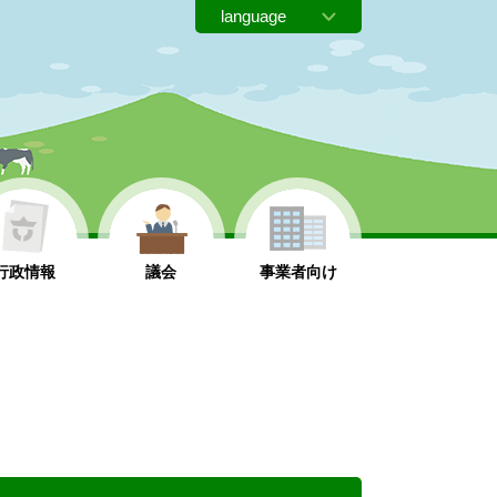
行政情報
議会
事業者向け