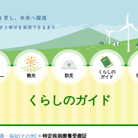
くらしの
観光
防災
ー
ガイド
くらしのガイド
康・福祉[その他]
特定疾病療養受療証