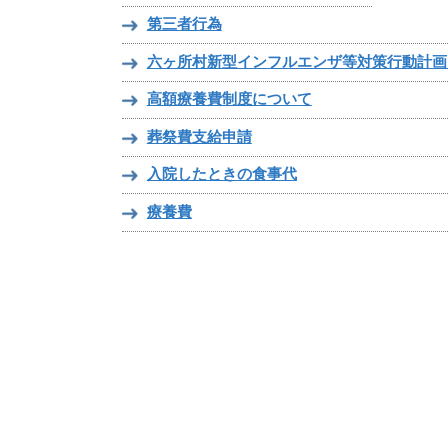
第三者行為
六ヶ所村新型インフルエンザ等対策行動計画
高額療養費制度について
葬祭費支給申請
入院したときの食事代
療養費