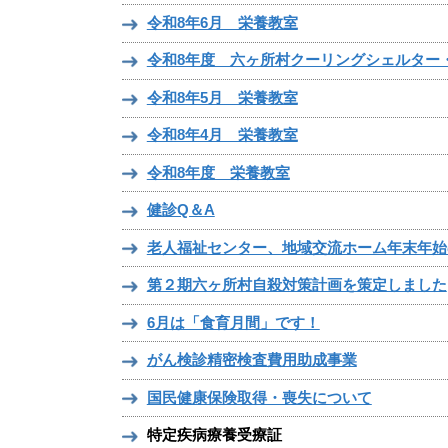
令和8年6月 栄養教室
令和8年度 六ヶ所村クーリングシェルター
令和8年5月 栄養教室
令和8年4月 栄養教室
令和8年度 栄養教室
健診Q＆A
老人福祉センター、地域交流ホーム年末年始
第２期六ヶ所村自殺対策計画を策定しました
6月は「食育月間」です！
がん検診精密検査費用助成事業
国民健康保険取得・喪失について
特定疾病療養受療証