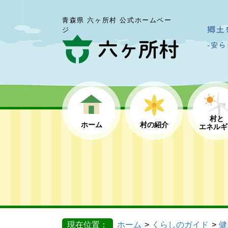
青森県 六ヶ所村 公式ホームペー
ジ
村と
ホーム
村の紹介
エネルギ
現在位置：
ホーム
くらしのガイド
健