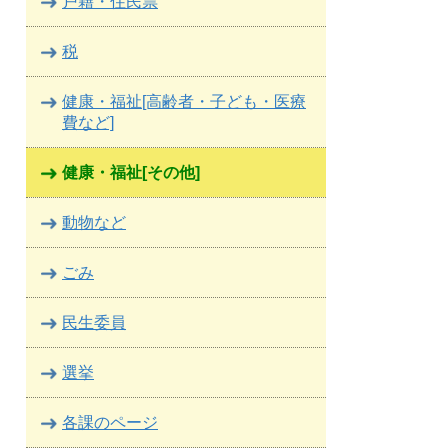
戸籍・住民票
税
健康・福祉[高齢者・子ども・医療
費など]
健康・福祉[その他]
動物など
ごみ
民生委員
選挙
各課のページ