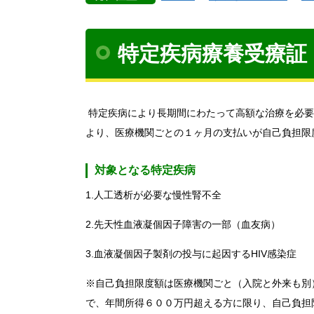
特定疾病療養受療証
特定疾病により
長期間にわたって高額な治療を必要
より、医療機関ごとの１ヶ月の支払いが自己負担限
対象となる特定疾病
1.人工透析が必要な慢性腎不全
2.先天性血液凝個因子障害の一部（血友病）
3.
血液凝個因子製剤の投与に起因するHIV感染症
※自己負担限度額は医療機関ごと（入院と外来も別）
で、年間所得６００万円超える方に限り、自己負担限