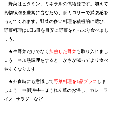
野菜はビタミン、ミネラルの供給源です。加えて
食物繊維を豊富に含むため、低カロリーで満腹感を
与えてくれます。野菜の多い料理を積極的に選び、
野菜料理は1日5皿を目安に野菜をたっぷり食べまし
ょう。
★
生野菜だけでなく
加熱した野菜
も取り入れまし
ょう
⇒加熱調理をすると、かさが減ってより食べ
やすくなります。
★外食時にも意識して
野菜料理を1品プラス
しま
しょう ⇒例)牛丼+ほうれん草のお浸し、カレーラ
イス+サラダ など