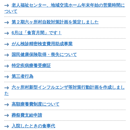
老人福祉センター、地域交流ホーム年末年始の営業時間に
ついて
第２期六ヶ所村自殺対策計画を策定しました
6月は「食育月間」です！
がん検診精密検査費用助成事業
国民健康保険取得・喪失について
特定疾病療養受療証
第三者行為
六ヶ所村新型インフルエンザ等対策行動計画を作成しまし
た
高額療養費制度について
葬祭費支給申請
入院したときの食事代