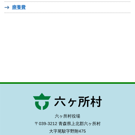
療養費
六ヶ所村役場
〒039-3212 青森県上北郡六ヶ所村
大字尾駮字野附475