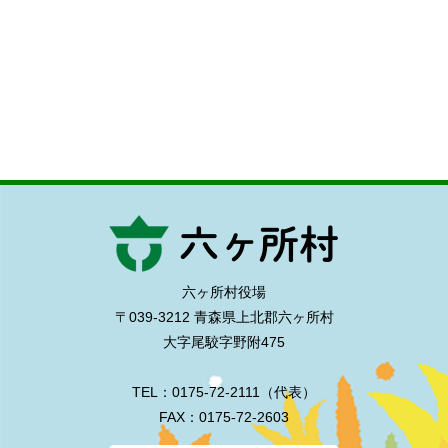
六ヶ所村役場
〒039-3212 青森県上北郡六ヶ所村
大字尾駮字野附475
TEL：0175-72-2111（代表）
FAX：0175-72-2603