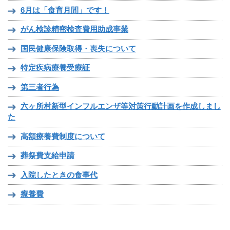
6月は「食育月間」です！
がん検診精密検査費用助成事業
国民健康保険取得・喪失について
特定疾病療養受療証
第三者行為
六ヶ所村新型インフルエンザ等対策行動計画を作成しまし
た
高額療養費制度について
葬祭費支給申請
入院したときの食事代
療養費