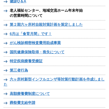
健診Q＆A
老人福祉センター、地域交流ホーム年末年始
の営業時間について
第２期六ヶ所村自殺対策計画を策定しました
6月は「食育月間」です！
がん検診精密検査費用助成事業
国民健康保険取得・喪失について
特定疾病療養受療証
第三者行為
六ヶ所村新型インフルエンザ等対策行動計画を作成しまし
た
高額療養費制度について
葬祭費支給申請