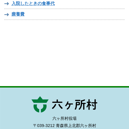
入院したときの食事代
療養費
六ヶ所村役場
〒039-3212 青森県上北郡六ヶ所村