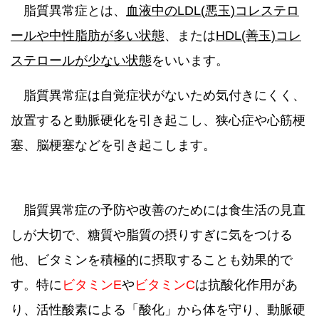
脂質異常症とは、
血液中のLDL(悪玉)コレステロ
ールや中性脂肪が多い状態
、または
HDL(善玉)コレ
ステロールが少ない状態
をいいます。
脂質異常症は自覚症状がないため気付きにくく、
放置すると動脈硬化を引き起こし、狭心症や心筋梗
塞、脳梗塞
などを引き起こします。
脂質異常症の予防や改善のためには食生活の見直
しが大切で、糖質や脂質の摂りすぎに気をつける
他、ビタミンを積極的に摂取することも効果的で
す。特に
ビタミンE
や
ビタミンC
は抗酸化作用があ
り、
活性酸素による「酸化」から体を守り、動脈硬