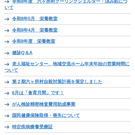
令和8年度 六ヶ所村クーリングシェルター・涼み処につ
いて
令和8年5月 栄養教室
令和8年4月 栄養教室
令和8年度 栄養教室
健診Q＆A
老人福祉センター、地域交流ホーム年末年始の営業時間に
ついて
第２期六ヶ所村自殺対策計画を策定しました
6月は「食育月間」です！
がん検診精密検査費用助成事業
国民健康保険取得・喪失について
特定疾病療養受療証