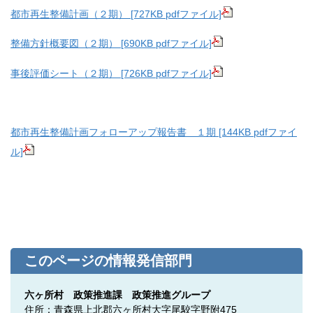
都市再生整備計画（２期） [727KB pdfファイル]
整備方針概要図（２期） [690KB pdfファイル]
事後評価シート（２期） [726KB pdfファイル]
都市再生整備計画フォローアップ報告書 １期 [144KB pdfファイ
ル]
このページの情報発信部門
六ヶ所村 政策推進課 政策推進グループ
住所：青森県上北郡六ヶ所村大字尾駮字野附475