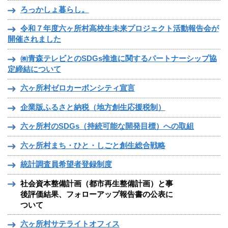
ろっかしょ暮らし。
令和７年度六ヶ所村高校生未来プロジェクト活動報告会が
開催されました
㈱青森テレビとのSDGs推進に関するパートナーシップ協
定締結について
六ヶ所村ゼロカーボンシティ宣言
企業版ふるさと納税（地方創生応援税制）
六ヶ所村のSDGs（持続可能な開発目標）への取組
六ヶ所村まち・ひと・しごと創生総合戦略
統計調査員希望者登録制度
社会資本整備計画（都市再生整備計画）と事
後評価結果、フォローアップ報告書の公表に
ついて
六ヶ所村サテライトオフィス