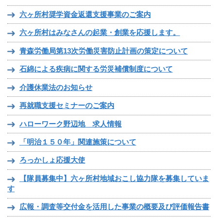
六ヶ所村奨学資金返還支援事業のご案内
六ヶ所村はみなさんの起業・創業を応援します。
青森労働局第13次労働災害防止計画の策定について
石綿による疾病に関する労災補償制度について
介護休業法のお知らせ
再就職支援セミナーのご案内
ハローワーク野辺地 求人情報
「明治１５０年」関連施策について
ろっかしょ応援大使
【隊員募集中】六ヶ所村地域おこし協力隊を募集していま
す
広報・調査等交付金を活用した事業の概要及び評価報告書