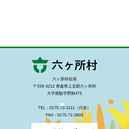
六ヶ所村役場
〒039-3212 青森県上北郡六ヶ所村
大字尾駮字野附475
TEL：0175-72-2111（代表）
FAX：0175-72-2603