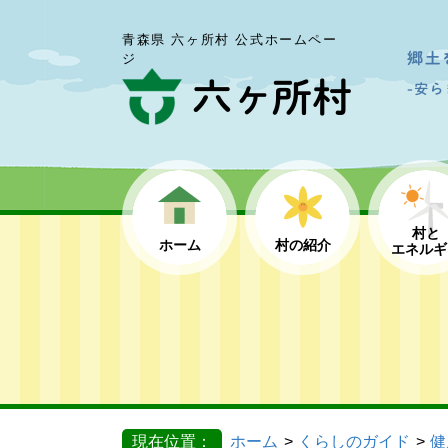
青森県 六ヶ所村 公式ホームペー
ジ
村と
ホーム
村の紹介
エネルギ
現在位置：
ホーム
くらしのガイド
健