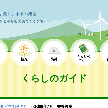
くらしの
観光
防災
ー
ガイド
くらしのガイド
康・福祉[その他]
令和8年7月 栄養教室