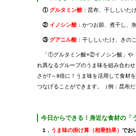
①
グルタミン酸
：昆布、干ししいた
②
イノシン酸
：かつお節、煮干し、
③
グアニル酸
：干ししいたけ、きの
「①グルタミン酸×②イノシン酸」や「
れ異なるグループのうま味を組み合わせ
さが7～8倍に！うま味を活用して食材
つなげることができます。（例：昆布だ
今日からできる！身近な食材の「
1．
うま味の掛け算（相乗効果）
でお