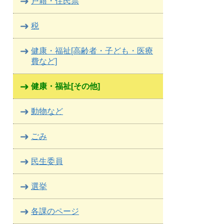
戸籍・住民票
税
健康・福祉[高齢者・子ども・医療
費など]
健康・福祉[その他]
動物など
ごみ
民生委員
選挙
各課のページ