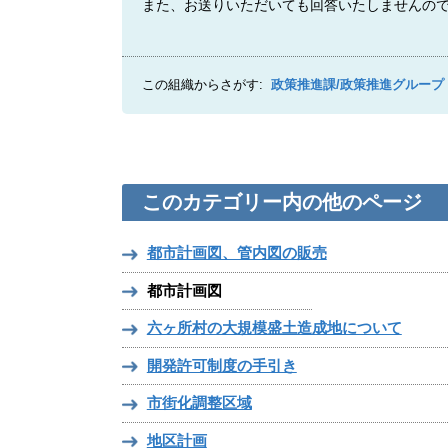
また、お送りいただいても回答いたしませんの
この組織からさがす:
政策推進課/政策推進グループ
このカテゴリー内の他のページ
都市計画図、管内図の販売
都市計画図
六ヶ所村の⼤規模盛⼟造成地について
開発許可制度の手引き
市街化調整区域
地区計画