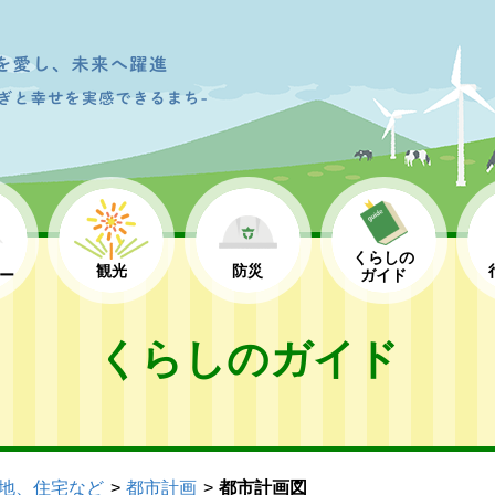
くらしの
観光
防災
ー
ガイド
くらしのガイド
地、住宅など
都市計画
都市計画図