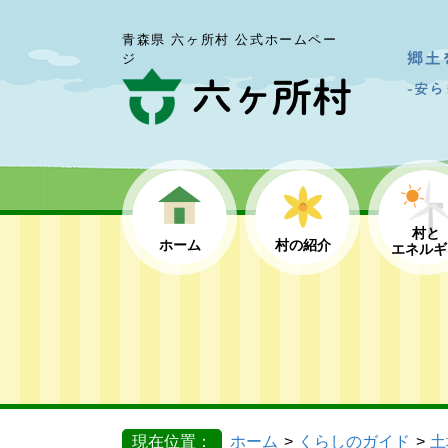
青森県 六ヶ所村 公式ホームペー
ジ
村と
ホーム
村の紹介
エネルギ
現在位置：
ホーム
くらしのガイド
土