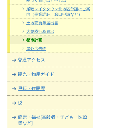
基づく届け出と申し出
尾駮レイクタウン北地区分譲のご案
内（事業詳細、窓口申請など）
土地売買等届出書
大規模行為届出
都市計画
屋外広告物
交通アクセス
観光・物産ガイド
戸籍・住民票
税
健康・福祉[高齢者・子ども・医療
費など]