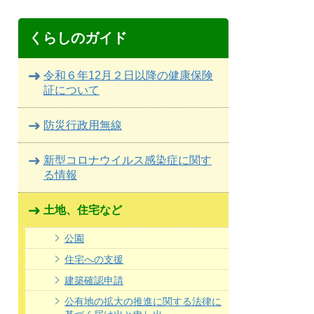
くらしのガイド
令和６年12月２日以降の健康保険
証について
防災行政用無線
新型コロナウイルス感染症に関す
る情報
土地、住宅など
公園
住宅への支援
建築確認申請
公有地の拡大の推進に関する法律に