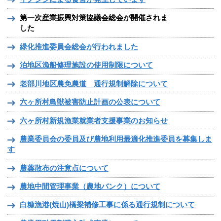
第一次産業振興対策協議会総会が開催されま
した
緑化推進委員会総会が行われました
泊地区漁船修理施設の使用制限について
老部川地区農免農道 通行規制解除について
六ヶ所村鳥獣被害防止計画の公表について
六ヶ所村新規漁業就業者支援事業のお知らせ
農業委員会の委員及び農地利用最適化推進委員を募集しま
す
農薬散布の注意点について
農地中間管理事業（農地バンク）について
白糠漁港(焼山)橋梁補修工事に係る通行規制について