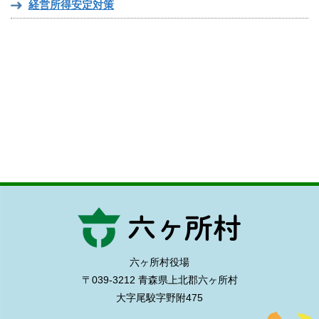
経営所得安定対策
六ヶ所村役場
〒039-3212 青森県上北郡六ヶ所村
大字尾駮字野附475