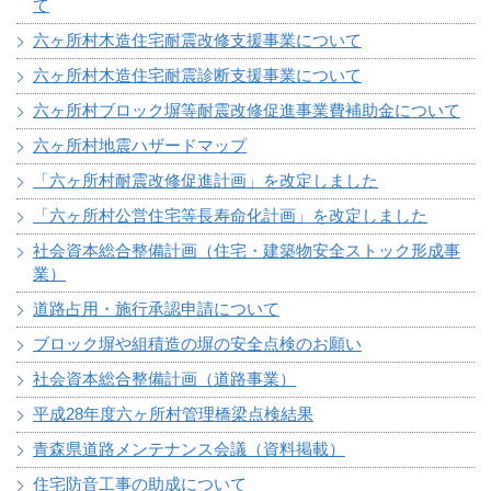
て
六ヶ所村木造住宅耐震改修支援事業について
六ヶ所村木造住宅耐震診断支援事業について
六ヶ所村ブロック塀等耐震改修促進事業費補助金について
六ヶ所村地震ハザードマップ
「六ヶ所村耐震改修促進計画」を改定しました
「六ヶ所村公営住宅等長寿命化計画」を改定しました
社会資本総合整備計画（住宅・建築物安全ストック形成事
業）
道路占用・施行承認申請について
ブロック塀や組積造の塀の安全点検のお願い
社会資本総合整備計画（道路事業）
平成28年度六ヶ所村管理橋梁点検結果
青森県道路メンテナンス会議（資料掲載）
住宅防音工事の助成について