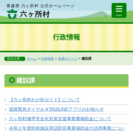
青森県 六ヶ所村 公式ホームページ
menu
行政情報
現在位置：
ホーム
行政情報
各課のページ
建設課
建設課
【六ヶ所村わが街ガイド】について
道路緊急ダイヤル＃9910LINEアプリのお知らせ
六ヶ所村擁壁安全化対策支援事業費補助金について
令和２年度防衛施設周辺防音事業補助金の活用事業につい