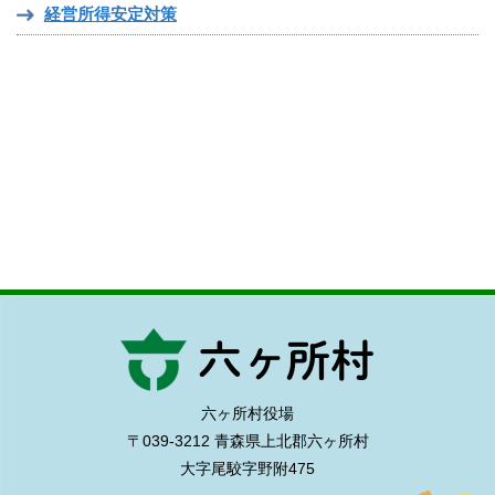
経営所得安定対策
六ヶ所村役場
〒039-3212 青森県上北郡六ヶ所村
大字尾駮字野附475