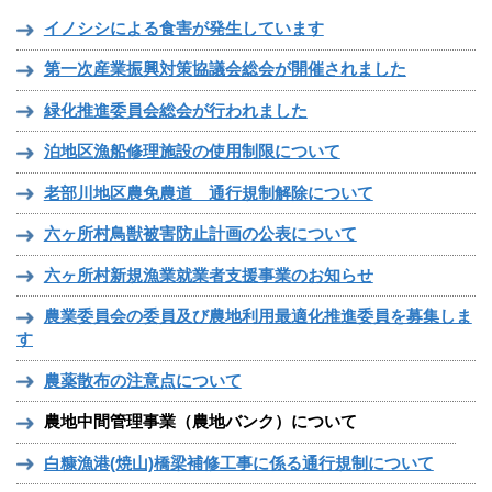
イノシシによる食害が発生しています
第一次産業振興対策協議会総会が開催されました
緑化推進委員会総会が行われました
泊地区漁船修理施設の使用制限について
老部川地区農免農道 通行規制解除について
六ヶ所村鳥獣被害防止計画の公表について
六ヶ所村新規漁業就業者支援事業のお知らせ
農業委員会の委員及び農地利用最適化推進委員を募集しま
す
農薬散布の注意点について
農地中間管理事業（農地バンク）について
白糠漁港(焼山)橋梁補修工事に係る通行規制について