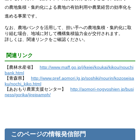
の農地集積・集約化による農地の有効利用や農業経営の効率化を
進める事業です。
なお、農地バンクを活用して、担い手への農地集積・集約化に取
り組む場合、地域に対して機構集積協力金が交付されます。
詳しくは、関連リンクをご確認ください。
関連リンク
【農林水産省】
http://www.maff.go.jp/j/keiei/koukai/kikou/nouchi
bank.html
【青森県】
http://www.pref.aomori.lg.jp/soshiki/nourin/kozoseisa
ku/nochi_kiko.html
【あおもり農業支援センター】
http://aomori-nogyoshien.jp/busi
ness/gorika/jireipamph/
このページの情報発信部門