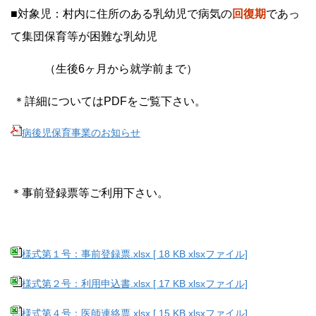
■対象児：村内に住所のある乳幼児で病気の
回復期
であっ
て集団保育等が困難な乳幼児
（生後6ヶ月から就学前まで）
＊詳細についてはPDFをご覧下さい。
病後児保育事業のお知らせ
＊事前登録票等ご利用下さい。
様式第１号：事前登録票.xlsx [ 18 KB xlsxファイル]
様式第２号：利用申込書.xlsx [ 17 KB xlsxファイル]
様式第４号：医師連絡票.xlsx [ 15 KB xlsxファイル]