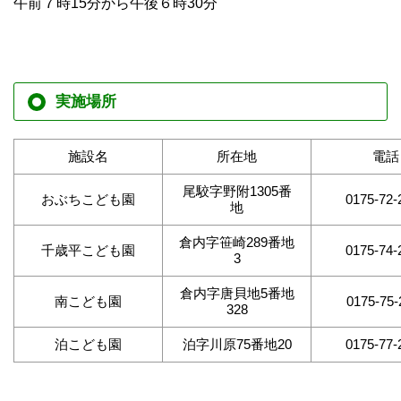
午前７時15分から午後６時30分
実施場所
施設名
所在地
電話
尾駮字野附1305番
おぶちこども園
0175-72-
地
倉内字笹崎289番地
千歳平こども園
0175-74-
3
倉内字唐貝地5番地
南こども園
0175-75-
328
泊こども園
泊字川原75番地20
0175-77-