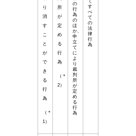
て
の
す
り
所
行
べ
為
消
が
て
の
の
す
定
ほ
法
か、
律
こ
め
申
行
立
と
る
為
て
が
行
に
よ
で
為
り
裁
き
判
（＊
る
所
2）
が
行
定
め
為
る
行
（＊
為
1）