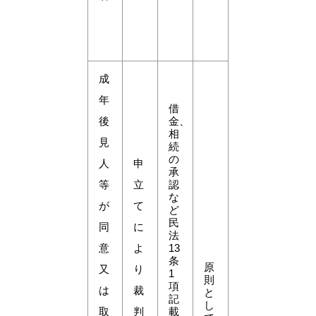
成
年
借
後
金、
相
見
続
の
人
申
承
等
立
認
な
が
て
ど
民
同
に
法
意
よ
13
条
原
又
り
1
則
項
は
裁
と
記
し
取
判
載