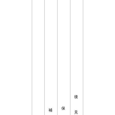
後
保
補
見