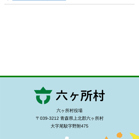
六ヶ所村役場
〒039-3212 青森県上北郡六ヶ所村
大字尾駮字野附475