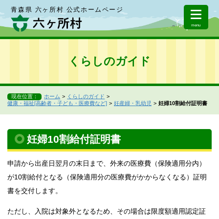
青森県 六ヶ所村 公式ホームページ
menu
くらしのガイド
現在位置：
ホーム
くらしのガイド
健康・福祉[高齢者・子ども・医療費など]
妊産婦・乳幼児
妊婦10割給付証明書
妊婦10割給付証明書
申請から出産日翌月の末日まで、外来の医療費（保険適用分内）
が10割給付となる（保険適用分の医療費がかからなくなる）証明
書を交付します。
ただし、入院は対象外となるため、その場合は限度額適用認定証