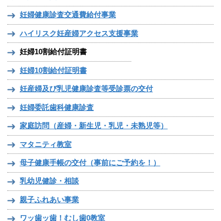
妊婦健康診査交通費給付事業
ハイリスク妊産婦アクセス支援事業
妊婦10割給付証明書
妊婦10割給付証明書
妊産婦及び乳児健康診査等受診票の交付
妊婦委託歯科健康診査
家庭訪問（産婦・新生児・乳児・未熟児等）
マタニティ教室
母子健康手帳の交付（事前にご予約を！）
乳幼児健診・相談
親子ふれあい事業
ワッ歯ッ歯！むし歯0教室