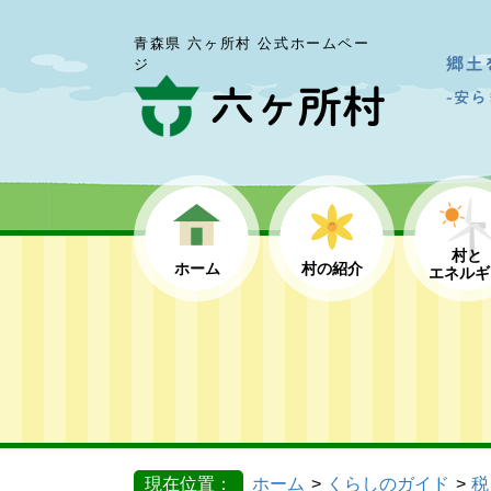
青森県 六ヶ所村 公式ホームペー
ジ
村と
ホーム
村の紹介
エネルギ
現在位置：
ホーム
くらしのガイド
税