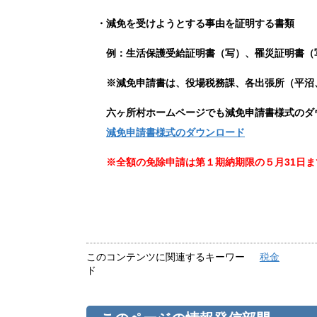
・減免を受けようとする事由を証明する書類
例：生活保護受給証明書（写）、罹災証明書（
※減免申請書は、役場税務課、各出張所（平沼、
六ヶ所村ホームページでも
減免申請書様式の
ダ
減免申請書様式のダウンロード
※全額の免除申請は第１期納期限の５月31日ま
このコンテンツに関連するキーワー
税金
ド