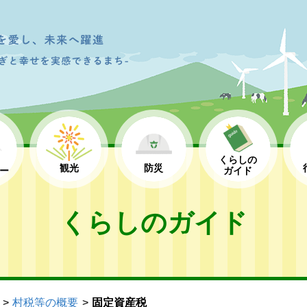
くらしの
観光
防災
ー
ガイド
くらしのガイド
村税等の概要
固定資産税