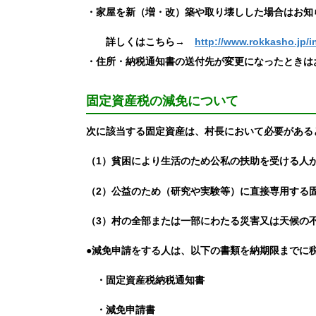
・家屋を新（増・改）築や取り壊しした場合はお知
詳しくはこちら→
http://www.rokkasho.jp/i
・住所・納税通知書の送付先が変更になったときは
固定資産税の減免について
次に該当する固定資産は、村長において必要がある
（1）貧困により生活のため公私の扶助を受ける人
（2）公益のため（研究や実験等）に直接専用する
（3）村の全部または一部にわたる災害又は天候の
●減免申請をする人は、以下の書類を納期限までに
・固定資産税納税通知書
・減免申請書