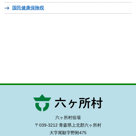
国民健康保険税
六ヶ所村役場
〒039-3212 青森県上北郡六ヶ所村
大字尾駮字野附475