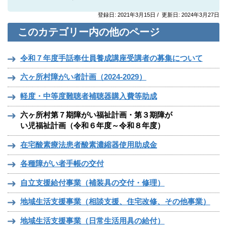
登録日: 2021年3月15日 / 更新日: 2024年3月27日
このカテゴリー内の他のページ
令和７年度手話奉仕員養成講座受講者の募集について
六ヶ所村障がい者計画（2024-2029）
軽度・中等度難聴者補聴器購入費等助成
六ヶ所村第７期障がい福祉計画・第３期障が
い児福祉計画（令和６年度～令和８年度）
在宅酸素療法患者酸素濃縮器使用助成金
各種障がい者手帳の交付
自立支援給付事業（補装具の交付・修理）
地域生活支援事業（相談支援、住宅改修、その他事業）
地域生活支援事業（日常生活用具の給付）