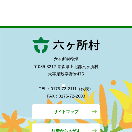
六ヶ所村役場
〒039-3212 青森県上北郡六ヶ所村
大字尾駮字野附475
TEL：0175-72-2111（代表）
FAX：0175-72-2603
サイトマップ
組織からさがす