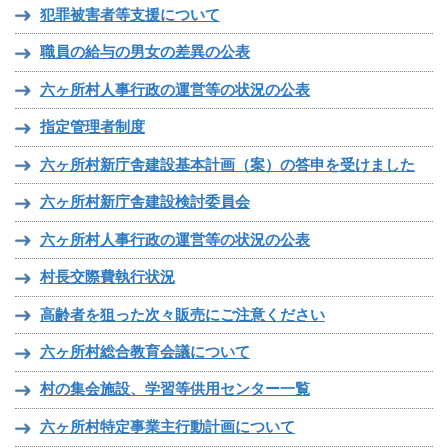
犯罪被害者等支援について
職員の給与の男女の差異の公表
六ヶ所村人事行政の運営等の状況の公表
指定管理者制度
六ヶ所村新庁舎建設基本計画（案）の答申を受けました
六ヶ所村新庁舎建設検討委員会
六ヶ所村人事行政の運営等の状況の公表
村長交際費執行状況
高齢者を狙った次々販売にご注意ください
六ヶ所村総合教育会議について
村の集会施設、学習等供用センター一覧
六ヶ所村特定事業主行動計画について