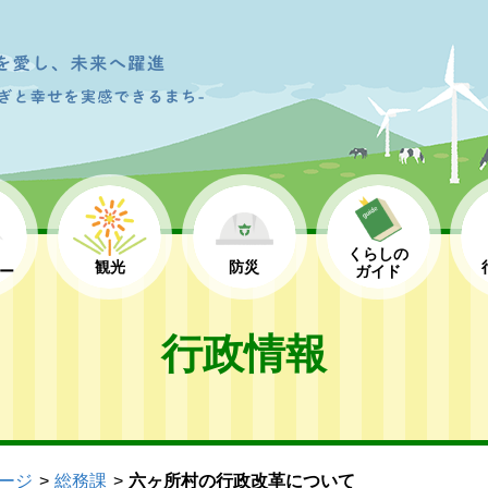
くらしの
観光
防災
ー
ガイド
行政情報
ージ
総務課
六ヶ所村の行政改革について