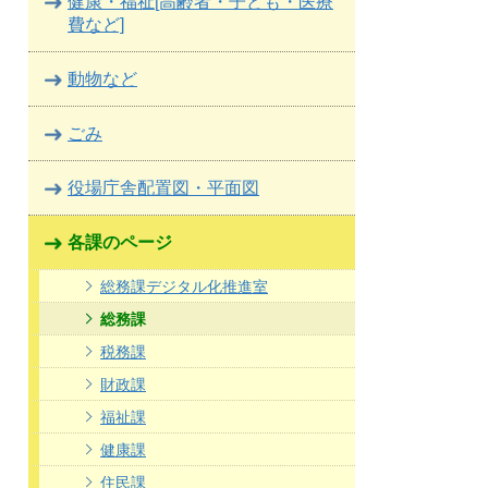
健康・福祉[高齢者・子ども・医療
費など]
動物など
ごみ
役場庁舎配置図・平面図
各課のページ
総務課デジタル化推進室
総務課
税務課
財政課
福祉課
健康課
住民課