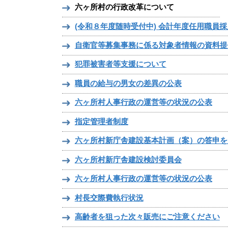
六ヶ所村の行政改革について
(令和８年度随時受付中) 会計年度任用職員
自衛官等募集事務に係る対象者情報の資料提
犯罪被害者等支援について
職員の給与の男女の差異の公表
六ヶ所村人事行政の運営等の状況の公表
指定管理者制度
六ヶ所村新庁舎建設基本計画（案）の答申を
六ヶ所村新庁舎建設検討委員会
六ヶ所村人事行政の運営等の状況の公表
村長交際費執行状況
高齢者を狙った次々販売にご注意ください