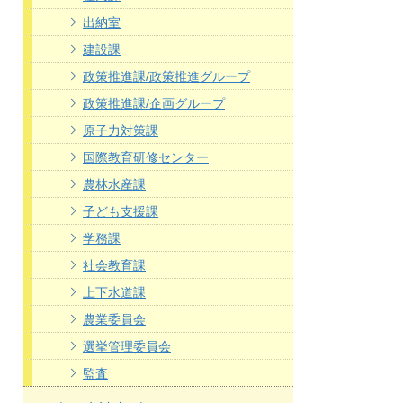
出納室
建設課
政策推進課/政策推進グループ
政策推進課/企画グループ
原子力対策課
国際教育研修センター
農林水産課
子ども支援課
学務課
社会教育課
上下水道課
農業委員会
選挙管理委員会
監査