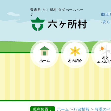
青森県 六ヶ所村 公式ホームペー
ジ
村と
ホーム
村の紹介
エネルギ
現在位置：
ホーム
行政情報
各課のペ