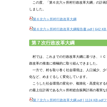
この度、「第６次六ヶ所村行政改革大綱」の計画
しました。
第６次六ヶ所村行政改革大綱
第６次六ヶ所村行政改革大綱報告書.pdf [ 642 KB 
第７次行政改革大綱
村では、これまでの行政改革大綱に基づき、ＩＣ
政改革の推進に積極的に取り組んできました。
一方で、村を取り巻く社会環境は、人口減少、少
化など、めまぐるしく変化しています。
こうした社会環境の変化や、複雑化・高度化する
の最上位計画である六ヶ所村総合振興計画の着実な
第７次六ヶ所村行政改革大綱.pdf [ 1124 KB pdf