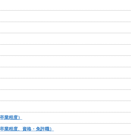
卒業程度）
卒業程度、資格・免許職）