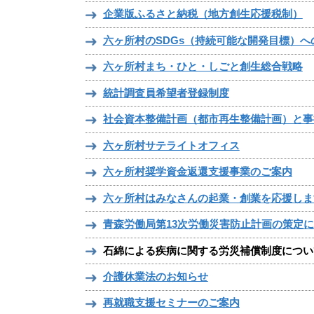
企業版ふるさと納税（地方創生応援税制）
六ヶ所村のSDGs（持続可能な開発目標）へ
六ヶ所村まち・ひと・しごと創生総合戦略
統計調査員希望者登録制度
社会資本整備計画（都市再生整備計画）と事
六ヶ所村サテライトオフィス
六ヶ所村奨学資金返還支援事業のご案内
六ヶ所村はみなさんの起業・創業を応援しま
青森労働局第13次労働災害防止計画の策定
石綿による疾病に関する労災補償制度につい
介護休業法のお知らせ
再就職支援セミナーのご案内