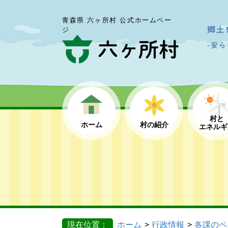
青森県 六ヶ所村 公式ホームペー
ジ
村と
ホーム
村の紹介
エネルギ
現在位置：
ホーム
行政情報
各課のペ