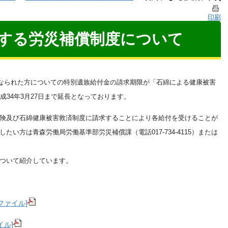
印刷
する労災補償制度について
なられた方に
ついての特別遺族給付金の請求期限が「石綿による健康被害
34年3月2
7日まで延長となっております。
険及び石
綿健康被害救済制度に請求することにより各給付を受けることが
したい方は
青森労働局労働基準部労災補償課（電話017-734-
4115）または
ついて紹介
しています。
ファイル]
イル]