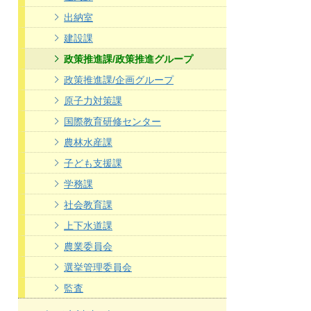
出納室
建設課
政策推進課/政策推進グループ
政策推進課/企画グループ
原子力対策課
国際教育研修センター
農林水産課
子ども支援課
学務課
社会教育課
上下水道課
農業委員会
選挙管理委員会
監査