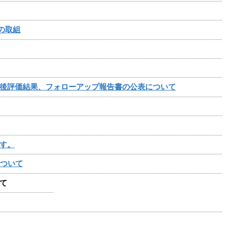
の取組
後評価結果、フォローアップ報告書の公表について
す。
について
て