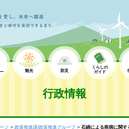
くらしの
観光
防災
ー
ガイド
行政情報
ージ
政策推進課/政策推進グループ
石綿による疾病に関す