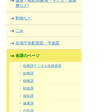
健康・福祉[高齢者・子ども・医療
費など]
動物など
ごみ
役場庁舎配置図・平面図
各課のページ
総務課デジタル化推進室
総務課
税務課
財政課
福祉課
健康課
住民課