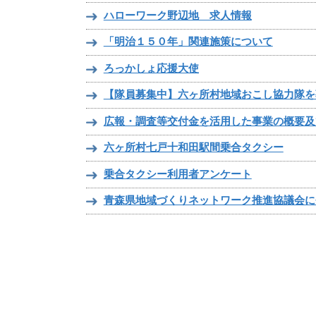
ハローワーク野辺地 求人情報
「明治１５０年」関連施策について
ろっかしょ応援大使
【隊員募集中】六ヶ所村地域おこし協力隊を
広報・調査等交付金を活用した事業の概要及
六ヶ所村七戸十和田駅間乗合タクシー
乗合タクシー利用者アンケート
青森県地域づくりネットワーク推進協議会に