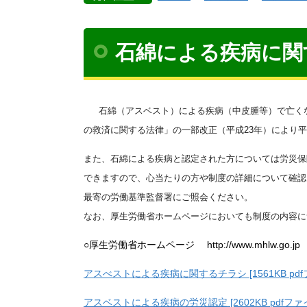
石綿による疾病に関
石綿（アスベスト）による疾病（中皮腫等）で亡く
の救済
に関する法律」の一部改正（平成23年）により平成
また、石綿による疾病と認定された方については労災保
で
きますので、心当たりの方や制度の詳細について確認
最寄の労働基準監督署にご照会ください。
なお、厚生労働省ホームページ
においても制度の内容に
○厚生労働省ホームページ http://www.mhlw.go.jp
アスべストによる疾病に関するチラシ [1561KB pdf
アスベストによる疾病の労災認定 [2602KB pdfファ