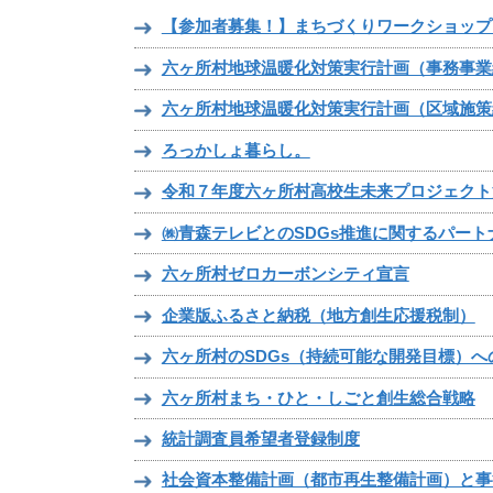
【参加者募集！】まちづくりワークショップ
六ヶ所村地球温暖化対策実行計画（事務事業
六ヶ所村地球温暖化対策実行計画（区域施策
ろっかしょ暮らし。
令和７年度六ヶ所村高校生未来プロジェクト
㈱青森テレビとのSDGs推進に関するパー
六ヶ所村ゼロカーボンシティ宣言
企業版ふるさと納税（地方創生応援税制）
六ヶ所村のSDGs（持続可能な開発目標）へ
六ヶ所村まち・ひと・しごと創生総合戦略
統計調査員希望者登録制度
社会資本整備計画（都市再生整備計画）と事