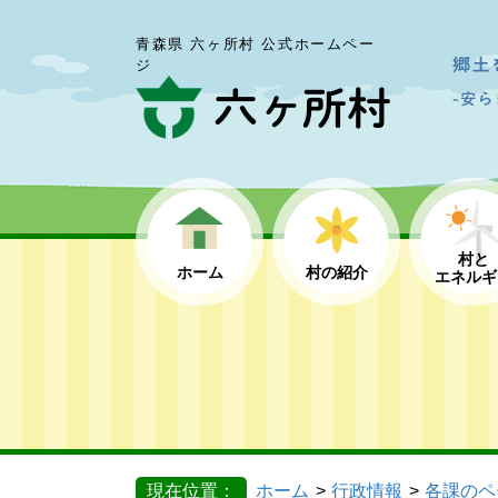
青森県 六ヶ所村 公式ホームペー
ジ
村と
ホーム
村の紹介
エネルギ
現在位置：
ホーム
行政情報
各課のペ