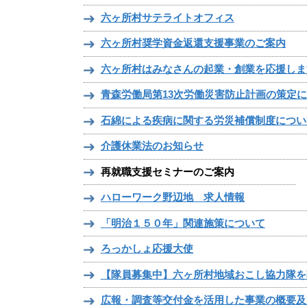
六ヶ所村サテライトオフィス
六ヶ所村奨学資金返還支援事業のご案内
六ヶ所村はみなさんの起業・創業を応援しま
青森労働局第13次労働災害防止計画の策定
石綿による疾病に関する労災補償制度につい
介護休業法のお知らせ
再就職支援セミナーのご案内
ハローワーク野辺地 求人情報
「明治１５０年」関連施策について
ろっかしょ応援大使
【隊員募集中】六ヶ所村地域おこし協力隊を
広報・調査等交付金を活用した事業の概要及