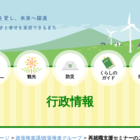
くらしの
観光
防災
ー
ガイド
行政情報
ージ
政策推進課/政策推進グループ
再就職支援セミナーの