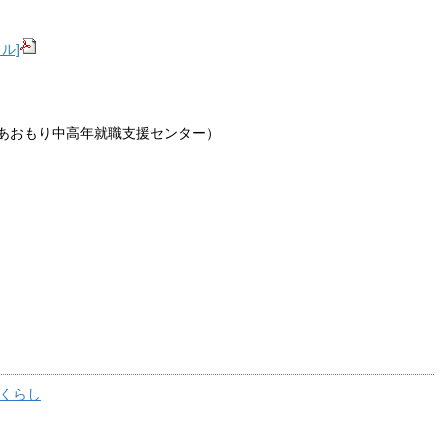
ル]
あおもり中高年就職支援センター）
m
くらし