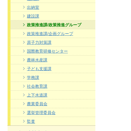
出納室
建設課
政策推進課/政策推進グループ
政策推進課/企画グループ
原子力対策課
国際教育研修センター
農林水産課
子ども支援課
学務課
社会教育課
上下水道課
農業委員会
選挙管理委員会
監査