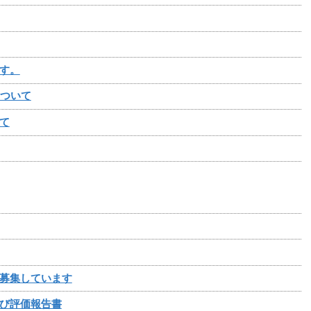
す。
について
て
募集しています
び評価報告書