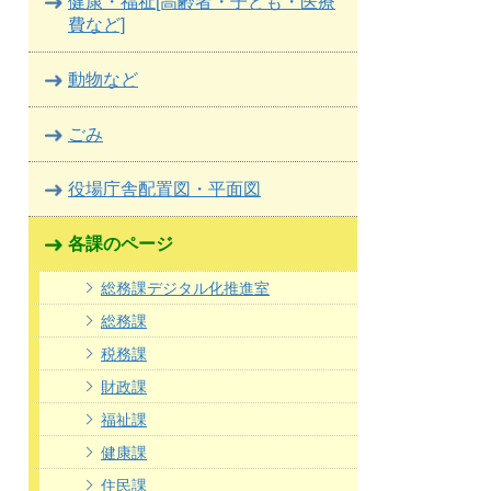
健康・福祉[高齢者・子ども・医療
費など]
動物など
ごみ
役場庁舎配置図・平面図
各課のページ
総務課デジタル化推進室
総務課
税務課
財政課
福祉課
健康課
住民課