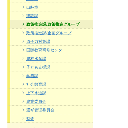
出納室
建設課
政策推進課/政策推進グループ
政策推進課/企画グループ
原子力対策課
国際教育研修センター
農林水産課
子ども支援課
学務課
社会教育課
上下水道課
農業委員会
選挙管理委員会
監査