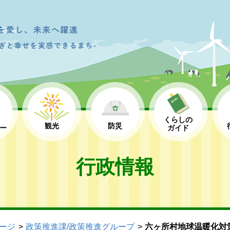
くらしの
観光
防災
ー
ガイド
行政情報
ージ
政策推進課/政策推進グループ
六ヶ所村地球温暖化対