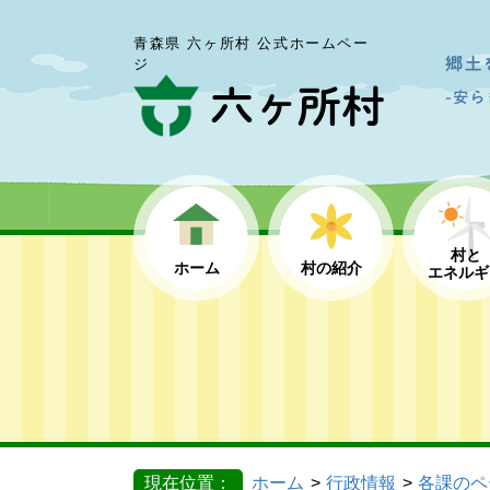
青森県 六ヶ所村 公式ホームペー
ジ
村と
ホーム
村の紹介
エネルギ
現在位置：
ホーム
行政情報
各課のペ