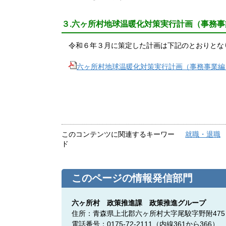
３.六ヶ所村地球温暖化対策実行計画（事務事
令和６年３月に策定した計画は下記のとおりとな
六ヶ所村地球温暖化対策実行計画（事務事業編
このコンテンツに関連するキーワー
就職・退職
ド
このページの情報発信部門
六ヶ所村 政策推進課 政策推進グループ
住所：青森県上北郡六ヶ所村大字尾駮字野附475
電話番号：0175-72-2111
（内線361から366）