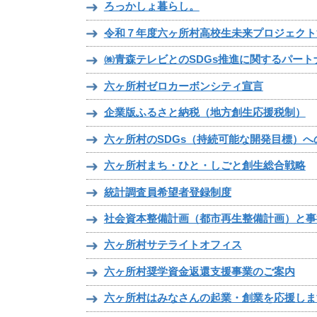
ろっかしょ暮らし。
令和７年度六ヶ所村高校生未来プロジェクト
㈱青森テレビとのSDGs推進に関するパー
六ヶ所村ゼロカーボンシティ宣言
企業版ふるさと納税（地方創生応援税制）
六ヶ所村のSDGs（持続可能な開発目標）へ
六ヶ所村まち・ひと・しごと創生総合戦略
統計調査員希望者登録制度
社会資本整備計画（都市再生整備計画）と事
六ヶ所村サテライトオフィス
六ヶ所村奨学資金返還支援事業のご案内
六ヶ所村はみなさんの起業・創業を応援しま