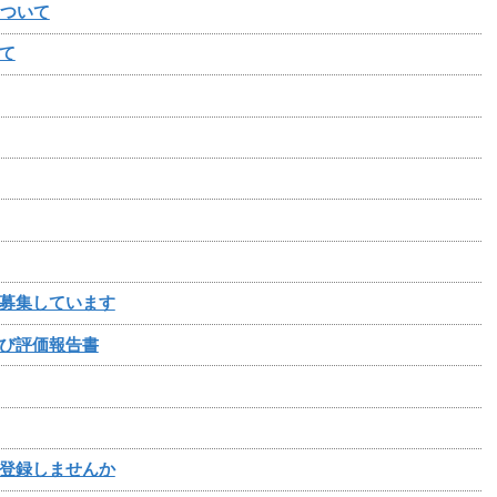
について
て
募集しています
び評価報告書
登録しませんか