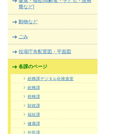
健康・福祉[高齢者・子ども・医療
費など]
動物など
ごみ
役場庁舎配置図・平面図
各課のページ
総務課デジタル化推進室
総務課
税務課
財政課
福祉課
健康課
住民課