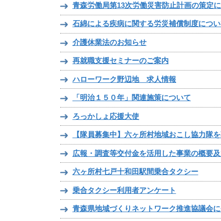
青森労働局第13次労働災害防止計画の策定
石綿による疾病に関する労災補償制度につい
介護休業法のお知らせ
再就職支援セミナーのご案内
ハローワーク野辺地 求人情報
「明治１５０年」関連施策について
ろっかしょ応援大使
【隊員募集中】六ヶ所村地域おこし協力隊を
広報・調査等交付金を活用した事業の概要及
六ヶ所村七戸十和田駅間乗合タクシー
乗合タクシー利用者アンケート
青森県地域づくりネットワーク推進協議会に