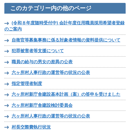
このカテゴリー内の他のページ
(令和８年度随時受付中) 会計年度任用職員採用希望者登録
のご案内
自衛官等募集事務に係る対象者情報の資料提供について
犯罪被害者等支援について
職員の給与の男女の差異の公表
六ヶ所村人事行政の運営等の状況の公表
指定管理者制度
六ヶ所村新庁舎建設基本計画（案）の答申を受けました
六ヶ所村新庁舎建設検討委員会
六ヶ所村人事行政の運営等の状況の公表
村長交際費執行状況