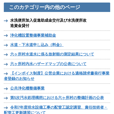
このカテゴリー内の他のページ
水洗便所加入促進助成金交付及び水洗便所改
造資金貸付
浄化槽設置整備事業補助金
水道・下水道申し込み（料金）
六ヶ所村水道水に係る放射能の測定結果について
六ヶ所村内水ハザードマップの公表について
【インボイス制度】公営企業における適格請求書発行事業
者登録のお知らせ
公共浄化槽整備事業
第5次汚水処理構想における六ヶ所村の整備計画の公表
令和7年度排水設備工事の配管工認定講習、責任技術者・
配管工更新講習について