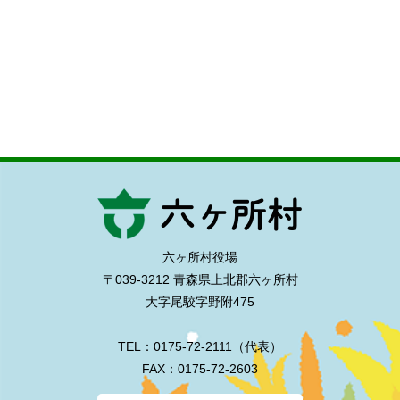
六ヶ所村役場
〒039-3212 青森県上北郡六ヶ所村
大字尾駮字野附475
TEL：0175-72-2111（代表）
FAX：0175-72-2603