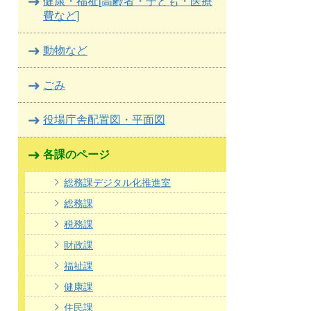
健康・福祉[高齢者・子ども・医療
費など]
動物など
ごみ
役場庁舎配置図・平面図
各課のページ
総務課デジタル化推進室
総務課
税務課
財政課
福祉課
健康課
住民課