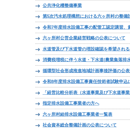
公共浄化槽整備事業
第5次汚水処理構想における六ヶ所村の整備
令和7年度排水設備工事の配管工認定講習、
六ヶ所村公営企業経営戦略の公表について
水道管及び下水道管の埋設確認を希望される
消費税増税に伴う水道・下水道(農業集落排
循環型社会形成推進地域計画事後評価の公表
令和8年度排水設備工事責任技術者試験申込
「経営比較分析表（水道事業及び下水道事業
指定排水設備工事業者の方へ
六ヶ所村給排水設備工事業者一覧表
社会資本総合整備計画の公表について