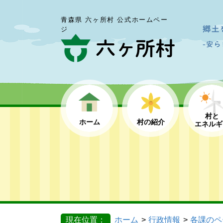
青森県 六ヶ所村 公式ホームペー
ジ
村と
ホーム
村の紹介
エネルギ
現在位置：
ホーム
行政情報
各課のペ