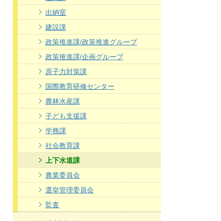
出納室
建設課
政策推進課/政策推進グループ
政策推進課/企画グループ
原子力対策課
国際教育研修センター
農林水産課
子ども支援課
学務課
社会教育課
上下水道課
農業委員会
選挙管理委員会
監査