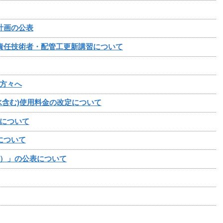
計画の公表
責任技術者・配管工更新講習について
方々へ
水含む)使用料金の改定について
について
について
）」の公表について