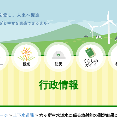
くらしの
観光
防災
ー
ガイド
行政情報
ージ
上下水道課
六ヶ所村水道水に係る放射能の測定結果