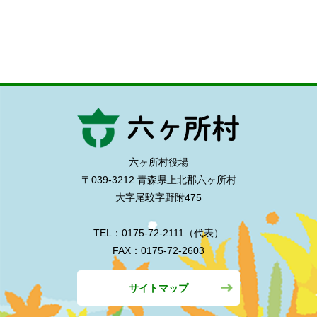
六ヶ所村役場
〒039-3212 青森県上北郡六ヶ所村
大字尾駮字野附475
TEL：0175-72-2111（代表）
FAX：0175-72-2603
サイトマップ